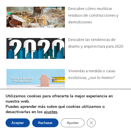
Descubre cómo reutilizar
residuos de construcciones y
demoliciones
Descubre las tendencias de
diseño y arquitectura para 2020
Viviendas a medida o casas
evolutivas, ¿son lo mismo?
Utilizamos cookies para ofrecerte la mejor experiencia en
nuestra web.
Puedes aprender más sobre qué cookies utilizamos o
desactivarlas en los
ajustes
.
Chalets de Diseño en Granada y Málaga
| Comercializa
Cerrar el banner de 
Aceptar
Rechazar
Ajustes
Renovalia Inmobiliaria
|
Privacidad
|
Cookies