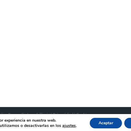
aliza
Renovalia Inmobiliaria
|
Privacidad
|
Cookies
or experiencia en nuestra web.
Aceptar
tilizamos o desactivarlas en los
ajustes
.