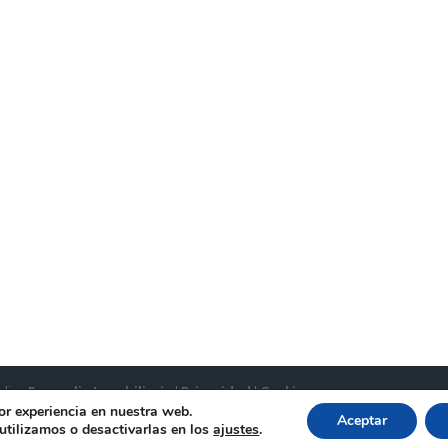
aliza
Renovalia Inmobiliaria
|
Privacidad
|
Cookies
or experiencia en nuestra web.
Aceptar
tilizamos o desactivarlas en los
ajustes
.